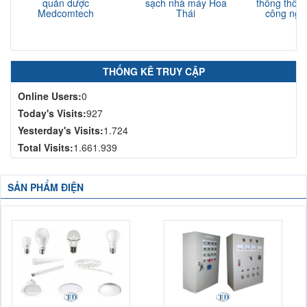
quản dược
sạch nhà máy Hoa
thống thông
Medcomtech
Thái
công nghi
N
THỐNG KÊ TRUY CẬP
Online Users:
0
Today's Visits:
927
Yesterday's Visits:
1.724
Total Visits:
1.661.939
SẢN PHẨM ĐIỆN