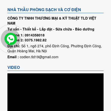
NHÀ THẦU PHÒNG SẠCH VÀ CƠ ĐIỆN
CÔNG TY TNHH THƯƠNG MẠI & KỸ THUẬT TLD VIỆT
NAM
Tư vấn - Thiết kế - Lắp đặt - Sửa chữa - Bảo dưỡng
Hotline 1: 0914358018
Hotline 2: 0375.1982.82
Địa chỉ:
Số 1, ngõ 274, phố Định Công, Phường Định Công,
Quận Hoàng Mai, Hà Nội
Email :
codien.tld19@gmail.com
VIDEO
Trình
chơi
Video