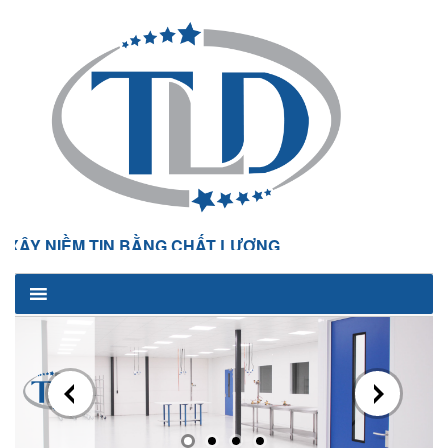
Y NIỀM TIN BẰNG CHẤT LƯỢNG