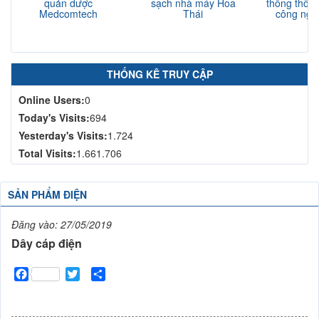
quản dược
sạch nhà máy Hoa
thống thông
Medcomtech
Thái
công nghi
N
THỐNG KÊ TRUY CẬP
Online Users:
0
Today's Visits:
694
Yesterday's Visits:
1.724
Total Visits:
1.661.706
SẢN PHẨM ĐIỆN
Đăng vào:
27/05/2019
Dây cáp điện
Facebook
Twitter
Share