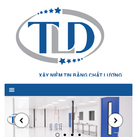
XÂY NIỀM TIN BẰNG CHẤT LƯỢNG