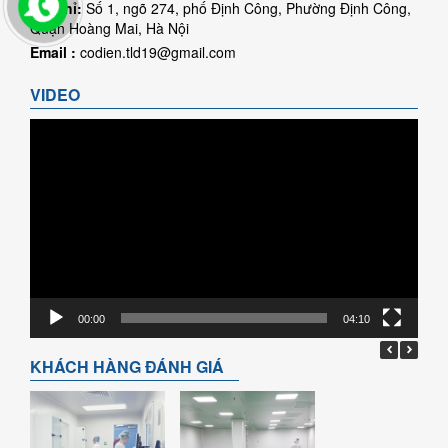
Địa chỉ:
Số 1, ngõ 274, phố Định Công, Phường Định Công,
Quận Hoàng Mai, Hà Nội
Email :
codien.tld19@gmail.com
VIDEO
Trình
chơi
Video
00:00
04:10
KHÁCH HÀNG ĐÁNH GIÁ