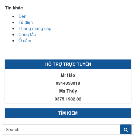
Tin khác
Đèn
Tủ điện
Thang máng cáp
Công tắc
Ổ cắm
HỖ TRỢ TRỰC TUYẾN
Mr Hảo
0914358018
Ms Thủy
0375.1982.82
TÌM KIẾM