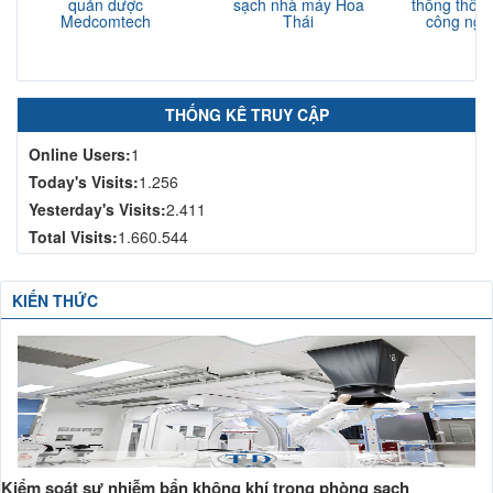
quản dược
sạch nhà máy Hoa
thống thông
Medcomtech
Thái
công nghi
N
THỐNG KÊ TRUY CẬP
Online Users:
1
Today's Visits:
1.256
Yesterday's Visits:
2.411
Total Visits:
1.660.544
KIẾN THỨC
Kiểm soát sự nhiễm bẩn không khí trong phòng sạch