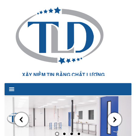
XÂY NIỀM TIN BẰNG CHẤT LƯỢNG