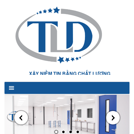
XÂY NIỀM TIN BẰNG CHẤT LƯỢNG