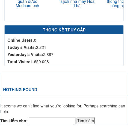
quản dược
sạch nhà máy Hoa
thống thông
Medcomtech
Thái
công nghi
N
THỐNG KÊ TRUY CẬP
Online Users:
0
Today's Visits:
2.221
Yesterday's Visits:
2.887
Total Visits:
1.659.098
NOTHING FOUND
It seems we can’t find what you’re looking for. Perhaps searching can
help.
Tìm kiếm cho: