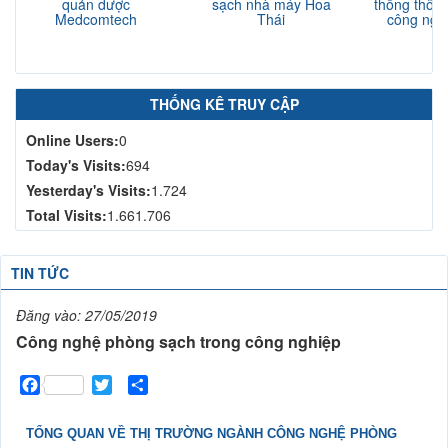
quản dược
sạch nhà máy Hoa
thống thông
Medcomtech
Thái
công nghi
N
THỐNG KÊ TRUY CẬP
Online Users:
0
Today's Visits:
694
Yesterday's Visits:
1.724
Total Visits:
1.661.706
TIN TỨC
Đăng vào:
27/05/2019
Công nghệ phòng sạch trong công nghiệp
Facebook
Twitter
Share
TỔNG QUAN VỀ THỊ TRƯỜNG NGÀNH CÔNG NGHỆ PHÒNG