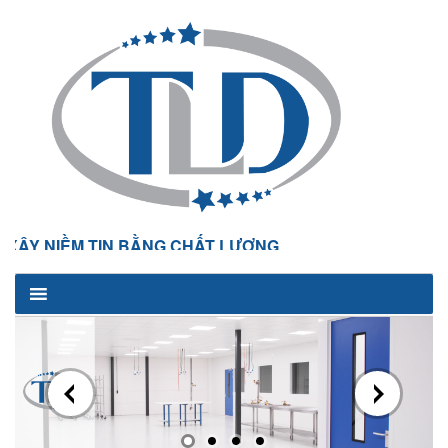
NIỀM TIN BẰNG CHẤT LƯỢNG