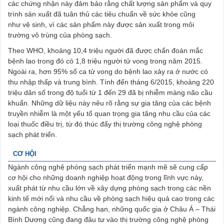
các chứng nhận này đảm bảo rằng chất lượng sản phẩm và quy
trình sản xuất đã tuân thủ các tiêu chuẩn về sức khỏe cũng
như vệ sinh, vì các sản phẩm này được sản xuất trong môi
trường vô trùng của phòng sạch.
Theo WHO, khoảng 10,4 triệu người đã được chẩn đoán mắc
bệnh lao trong đó có 1,8 triệu người tử vong trong năm 2015.
Ngoài ra, hơn 95% số ca tử vong do bệnh lao xảy ra ở nước có
thu nhập thấp và trung bình. Tính đến tháng 6/2015, khoảng 220
triệu dân số trong độ tuổi từ 1 đến 29 đã bị nhiễm màng não cầu
khuẩn. Những dữ liệu này nêu rõ rằng sự gia tăng của các bệnh
truyền nhiễm là một yếu tố quan trọng gia tăng nhu cầu của các
loại thuốc điều trị, từ đó thúc đẩy thị trường công nghệ phòng
sạch phát triển.
CƠ HỘI
Ngành công nghệ phòng sạch phát triển mạnh mẽ sẽ cung cấp
cơ hội cho những doanh nghiệp hoạt động trong lĩnh vực này,
xuất phát từ nhu cầu lớn về xây dựng phòng sạch trong các nền
kinh tế mới nổi và nhu cầu về phòng sạch hiệu quả cao trong các
ngành công nghiệp. Chẳng hạn, những quốc gia ở Châu Á – Thái
Bình Dương cũng đang đâu tư vào thị trường công nghệ phòng