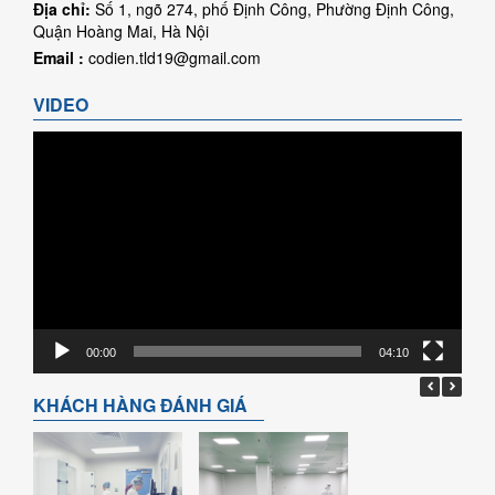
Địa chỉ:
Số 1, ngõ 274, phố Định Công, Phường Định Công,
Quận Hoàng Mai, Hà Nội
Email :
codien.tld19@gmail.com
VIDEO
Trình
chơi
Video
00:00
04:10
KHÁCH HÀNG ĐÁNH GIÁ