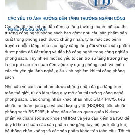
CÁC YẾU TỐ ẢNH HƯỞNG ĐẾN TĂNG TRƯỞNG NGÀNH CÔNG
Các yếu tố khác nhau dẫn đến sự tăng trưởng mạnh mẽ của thị
NGHỆ PHÒNG SẠCH
trường công nghệ phòng sạch bao gồm: nhu cầu sản phẩm sản
xuất trong phòng sạch được chứng nhận, tỷ lệ mắc các bệnh
truyền nhiễm tăng, nhu cầu ngày càng tăng đối với các sản phẩm
dược phẩm đã tiệt trùng và tiến bộ công nghệ trong công nghiệp
phòng sạch. Tuy nhiên một số yếu tố cản trở sự tăng trưởng này
là chi phí cao iên quan đến việc xây dựng phòng sạch và thiếu
các chuyên gia lành nghê, giàu kinh nghiệm khi thi công phòng
sạch
Nhu cầu về các sản phẩm được chứng nhận đã gia tăng trên
toàn thế giới, từ đó làm tăng quy mô của thị trường công nghệ
phòng sạch. Các chứng nhận khác nhau như: GMP, PIC/S, tiêu
chuẩn an toàn quốc gia và chất lượng y tế (NSQHS), tiêu chuẩn
phòng sạch BS 5295, hướng dẫn của cơ quan quản lý dược
phẩm và chăm sóc sức khỏe (MHRA) và yêu cầu kiểm tra ISO để
duy trì tiêu chuẩn các sản phẩm như găng tay, bộ lọc không khí,
hệ thống chân không và các sản phẩm khác trên toàn cầu. Tất cả