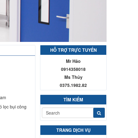
HỖ TRỢ TRỰC TUYẾN
Mr Hảo
0914358018
Ms Thủy
0375.1982.82
 Nam
TÌM KIẾM
ó lọc bụi công
TRANG DỊCH VỤ