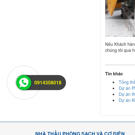
Nếu Khách hàng 
chúng tôi qua h
Tin khác
0914358018
Tổng th
Dự án P
Dự án t
Dự án K
NHÀ THẦU PHÒNG SẠCH VÀ CƠ ĐIỆN