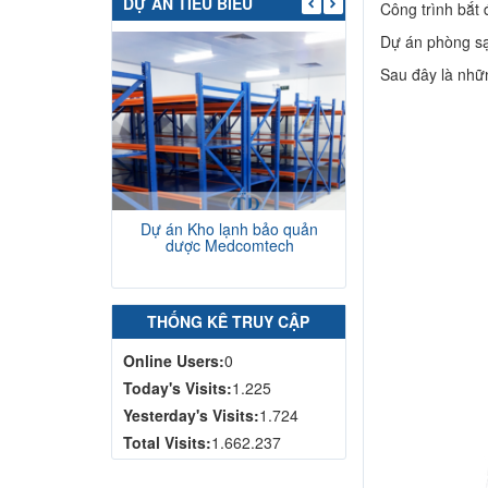
DỰ ÁN TIÊU BIỂU
Công trình bắt 
Dự án phòng sạ
Sau đây là nhữn
Dự án Kho lạnh bảo quản
Dự án thi côn
dược Medcomtech
nhà máy H
THỐNG KÊ TRUY CẬP
Online Users:
0
Today's Visits:
1.225
Yesterday's Visits:
1.724
Total Visits:
1.662.237