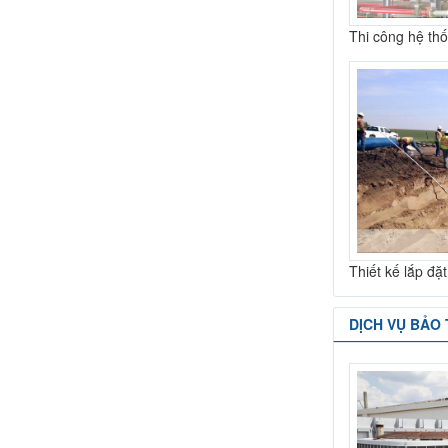
Thi công hệ th
Thiết kế lắp đặ
DỊCH VỤ BẢO