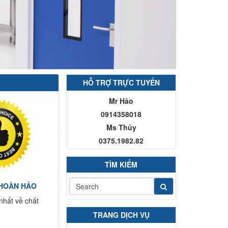
HỖ TRỢ TRỰC TUYẾN
Mr Hảo
0914358018
Ms Thủy
0375.1982.82
TÌM KIẾM
HOÀN HẢO
nhất về chất
TRANG DỊCH VỤ