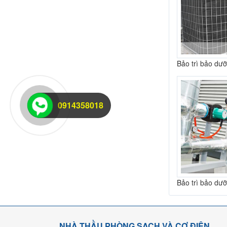
Bảo trì bảo dư
0914358018
Bảo trì bảo dư
NHÀ THẦU PHÒNG SẠCH VÀ CƠ ĐIỆN