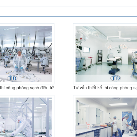
g phòng sạch
Dự án thi công hệ thống thông
Dự án Phò
oa Thái
gió lọc bụi công nghiệp tại Hà
phẩm và mỹ
Nam
 thi công phòng sạch điện tử
Tư vấn thiết kế thi công phòng s