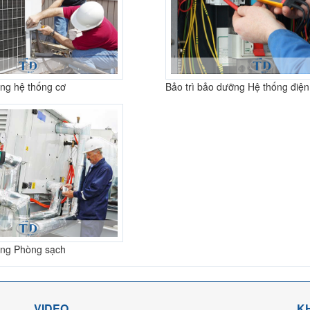
ỡng hệ thống cơ
Bảo trì bảo dưỡng Hệ thống điện
ỡng Phòng sạch
VIDEO
K