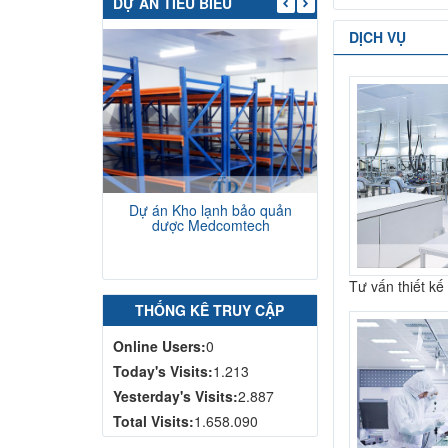
DỰ ÁN TIÊU BIỂU
DỊCH VỤ
Dự án Kho lạnh bảo quản
Dự án thi côn
dược Medcomtech
nhà máy H
Tư vấn thiết kế
THỐNG KÊ TRUY CẬP
Online Users:
0
Today's Visits:
1.213
Yesterday's Visits:
2.887
Total Visits:
1.658.090