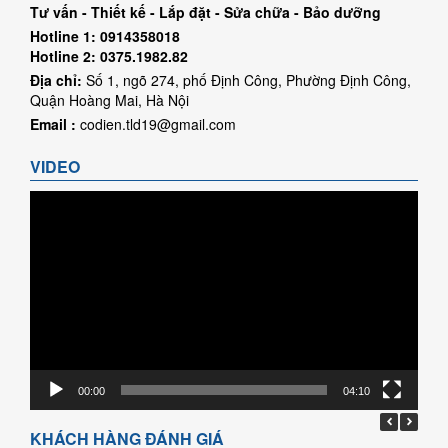
Tư vấn - Thiết kế - Lắp đặt - Sửa chữa - Bảo dưỡng
Hotline 1: 0914358018
Hotline 2: 0375.1982.82
Địa chỉ:
Số 1, ngõ 274, phố Định Công, Phường Định Công,
Quận Hoàng Mai, Hà Nội
Email :
codien.tld19@gmail.com
VIDEO
Trình
chơi
Video
00:00
04:10
KHÁCH HÀNG ĐÁNH GIÁ