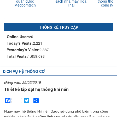
quản dược
sạch nhà máy Hoa
thống thông
Medcomtech
Thái
công nghi
N
THỐNG KÊ TRUY CẬP
Online Users:
0
Today's Visits:
2.221
Yesterday's Visits:
2.887
Total Visits:
1.659.098
DỊCH VỤ HỆ THỐNG CƠ
Đăng vào:
25/05/2019
Thiết kế lắp đặt hệ thống khí nén
Facebook
Twitter
Share
Ngày nay, hệ thống khí nén được sử dụng phổ biến trong công
nghiệp, đặc biệt là những lĩnh vực có yêu cầu cao về quy tắc an