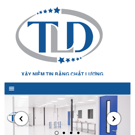
XÂY NIỀM TIN BẰNG CHẤT LƯỢNG