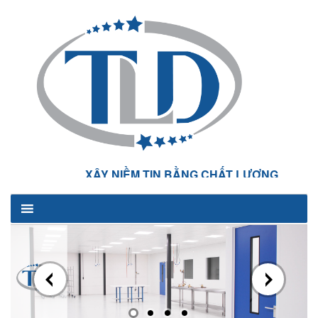
XÂY NIỀM TIN BẰNG CHẤT LƯỢNG