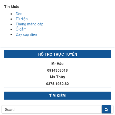
Tin khác
Đèn
Tủ điện
Thang máng cáp
Ổ cắm
Dây cáp điện
HỖ TRỢ TRỰC TUYẾN
Mr Hảo
0914358018
Ms Thủy
0375.1982.82
TÌM KIẾM