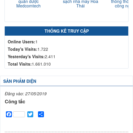
quản dược
sạch nhà máy Hoa
thống thông
Medcomtech
Thái
công nghi
N
THỐNG KÊ TRUY CẬP
Online Users:
1
Today's Visits:
1.722
Yesterday's Visits:
2.411
Total Visits:
1.661.010
SẢN PHẨM ĐIỆN
Đăng vào:
27/05/2019
Công tắc
Facebook
Twitter
Share