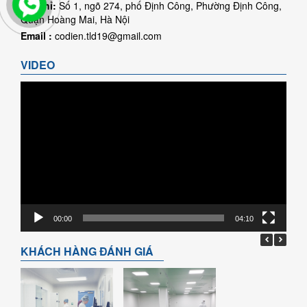
Địa chỉ:
Số 1, ngõ 274, phố Định Công, Phường Định Công,
Quận Hoàng Mai, Hà Nội
Email :
codien.tld19@gmail.com
VIDEO
Trình
chơi
Video
00:00
04:10
KHÁCH HÀNG ĐÁNH GIÁ