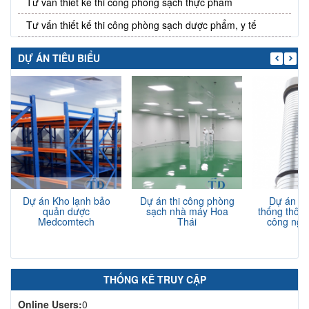
Tư vấn thiết kế thi công phòng sạch thực phẩm
Tư vấn thiết kế thi công phòng sạch dược phẩm, y tế
DỰ ÁN TIÊU BIỂU
Dự án Kho lạnh bảo
Dự án thi công phòng
Dự án th
quản dược
sạch nhà máy Hoa
thống thông
Medcomtech
Thái
công nghi
N
THỐNG KÊ TRUY CẬP
Online Users:
0