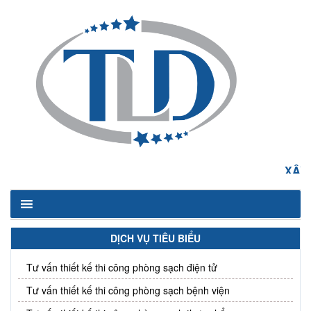
XÂY N
DỊCH VỤ TIÊU BIỂU
Tư vấn thiết kế thi công phòng sạch điện tử
Tư vấn thiết kế thi công phòng sạch bệnh viện